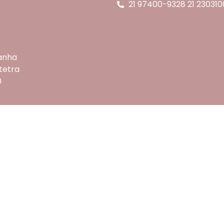
21 97400-9328 21 230310
anha
tetra
0