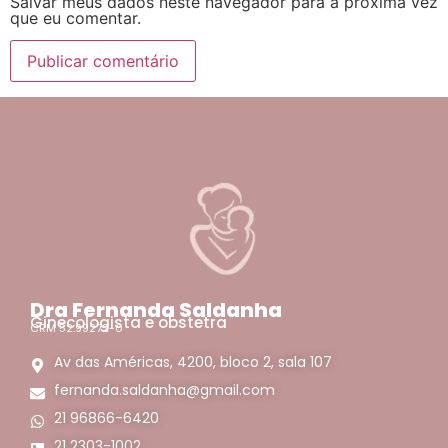
Salvar meus dados neste navegador para a próxima vez
que eu comentar.
Dra Fernanda Saldanha
Ginecologista e obstetra
CRM 52.99272-0
Av das Américas, 4200, bloco 2, sala 107
fernanda.saldanha@gmail.com
21 96866-6420
21 2303-1002